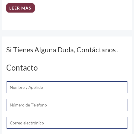
LEER MÁS
Si Tienes Alguna Duda, Contáctanos!
Contacto
N
o
m
T
b
e
r
l
E
e
é
m
*