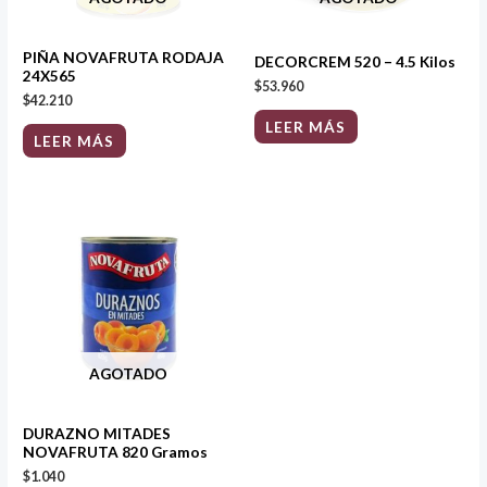
PIÑA NOVAFRUTA RODAJA
DECORCREM 520 – 4.5 Kilos
24X565
$
53.960
$
42.210
LEER MÁS
LEER MÁS
AGOTADO
DURAZNO MITADES
NOVAFRUTA 820 Gramos
$
1.040