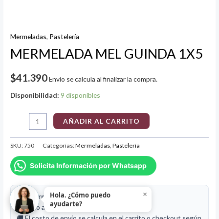
Mermeladas
,
Pastelería
MERMELADA MEL GUINDA 1X5
$
41.390
Envío se calcula al finalizar la compra.
Disponibilidad:
9 disponibles
AÑADIR AL CARRITO
SKU:
750
Categorías:
Mermeladas
,
Pastelería
Solicita Información por Whatsapp
×
Hola. ¿Cómo puedo
📦 Información de despacho
ayudarte?
⚖️ Peso aproximado de este producto:
5 kg
🚚 El costo de envío se calcula en el carrito o checkout según