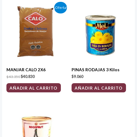
El
El
¡Oferta!
precio
precio
original
actual
era:
es:
$43.350.
$40.830.
MANJAR CALO 2X6
PINAS RODAJAS 3 Kilos
$
43.350
$
40.830
$
9.060
AÑADIR AL CARRITO
AÑADIR AL CARRITO