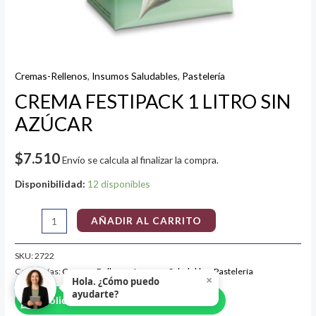
Cremas-Rellenos
,
Insumos Saludables
,
Pastelería
CREMA FESTIPACK 1 LITRO SIN
AZÚCAR
$
7.510
Envío se calcula al finalizar la compra.
Disponibilidad:
12 disponibles
AÑADIR AL CARRITO
SKU:
2722
Categorías:
Cremas-Rellenos
,
Insumos Saludables
,
Pastelería
×
Hola. ¿Cómo puedo
ayudarte?
Solicita Información por Whatsapp