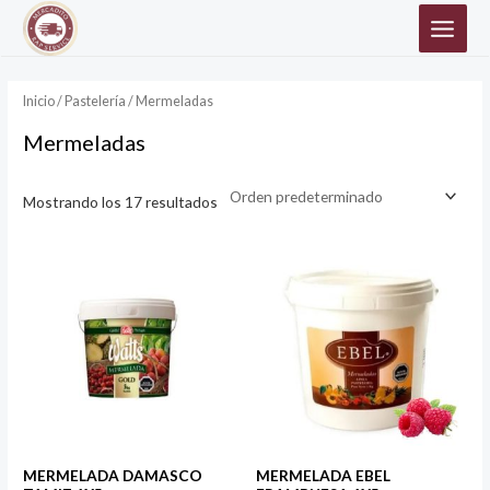
Ir
MAIN
al
MEN
contenido
Inicio
/
Pastelería
/ Mermeladas
Mermeladas
Mostrando los 17 resultados
MERMELADA DAMASCO
MERMELADA EBEL