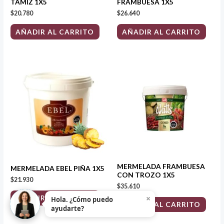
TAMIZ 1X5
FRAMBUESA 1X5
$
20.780
$
26.640
AÑADIR AL CARRITO
AÑADIR AL CARRITO
MERMELADA FRAMBUESA
MERMELADA EBEL PIÑA 1X5
CON TROZO 1X5
$
21.930
$
35.610
×
AÑADIR AL CARRITO
Hola. ¿Cómo puedo
AÑADIR AL CARRITO
ayudarte?