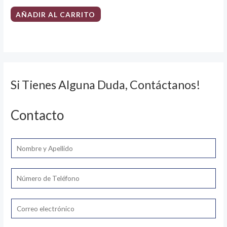
AÑADIR AL CARRITO
Si Tienes Alguna Duda, Contáctanos!
Contacto
N
o
m
T
b
e
r
l
E
e
é
m
*