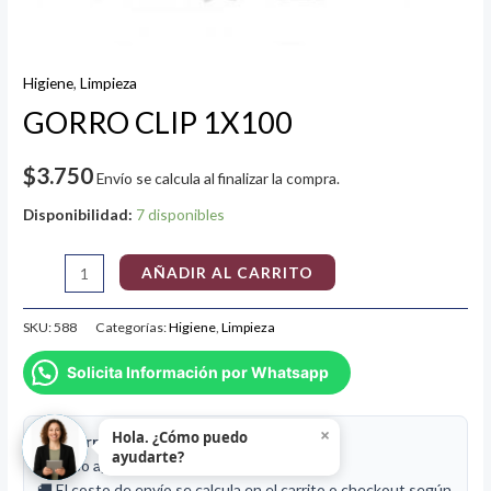
Higiene
,
Limpieza
GORRO CLIP 1X100
$
3.750
Envío se calcula al finalizar la compra.
Disponibilidad:
7 disponibles
AÑADIR AL CARRITO
SKU:
588
Categorías:
Higiene
,
Limpieza
Solicita Información por Whatsapp
×
Hola. ¿Cómo puedo
📦 Información de despacho
ayudarte?
⚖️ Peso aproximado de este producto:
1 kg
🚚 El costo de envío se calcula en el carrito o checkout según