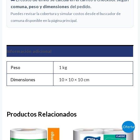
comuna, peso y dimensiones
del pedido.
Puedes revisar la cobertura y simular costos desde el buscador de
comuna disponible en la página principal.
Información adicional
Peso
1 kg
Dimensiones
10 × 10 × 10 cm
Productos Relacionados
El
El
¡Oferta!
precio
precio
original
actual
era:
es: