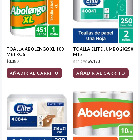
$12.290.
$9.170.
TOALLA ABOLENGO XL 100
TOALLA ELITE JUMBO 2X250
METROS
MTS
$
3.380
$
12.290
$
9.170
AÑADIR AL CARRITO
AÑADIR AL CARRITO