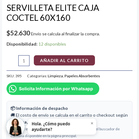
SERVILLETA ELITE CAJA
COCTEL 60X160
$
52.630
Envío se calcula al finalizar la compra.
Disponibilidad:
12 disponibles
AÑADIR AL CARRITO
SKU:
395
Categorías:
Limpieza
,
Papeles Absorbentes
Solicita Información por Whatsapp
📦 Información de despacho
🚚 El costo de envío se calcula en el carrito o checkout según
comuna, peso y dimensiones
del pedido.
×
Hola. ¿Cómo puedo
Puedes revisar la cobertura y simular costos desde el buscador de
ayudarte?
comuna disponible en la página principal.