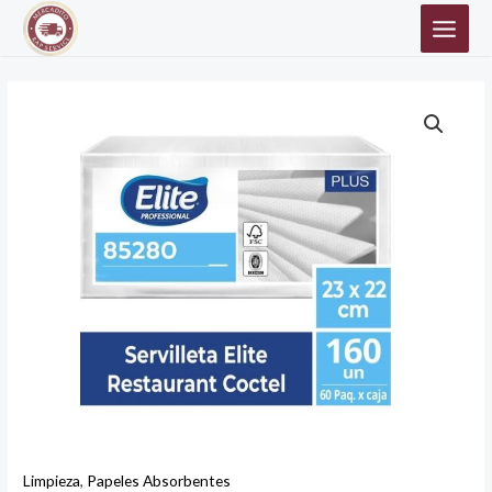
Ir
MAIN
al
MEN
contenido
SERVILLETA
ELITE
CAJA
COCTEL
60X160
cantidad
Limpieza
,
Papeles Absorbentes