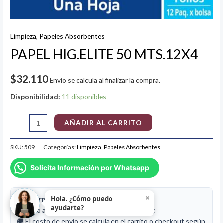
Limpieza
,
Papeles Absorbentes
PAPEL HIG.ELITE 50 MTS.12X4
$
32.110
Envío se calcula al finalizar la compra.
Disponibilidad:
11 disponibles
AÑADIR AL CARRITO
SKU:
509
Categorías:
Limpieza
,
Papeles Absorbentes
Solicita Información por Whatsapp
×
Hola. ¿Cómo puedo
📦 Información de despacho
ayudarte?
⚖️ Peso aproximado de este producto:
10 kg
🚚 El costo de envío se calcula en el carrito o checkout según