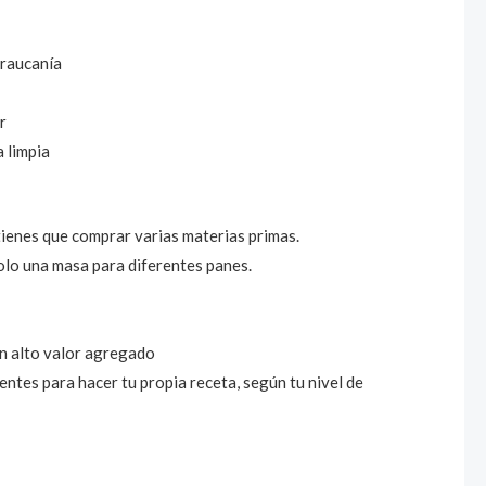
Araucanía
r
 limpia
ienes que comprar varias materias primas.
olo una masa para diferentes panes.
n alto valor agregado
tes para hacer tu propia receta, según tu nivel de