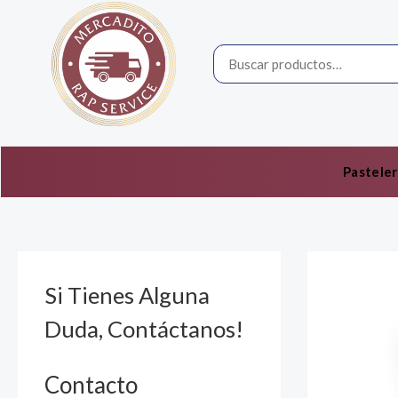
Ir
por:
al
contenido
Pasteler
Si Tienes Alguna
Duda, Contáctanos!
Contacto