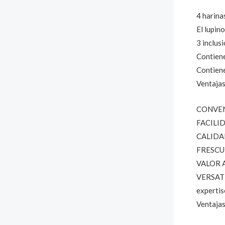
4 harina
El lupin
3 inclusi
Contiene
Contiene
Ventajas
CONVENIE
FACILIDA
CALIDAD
FRESCURA
VALOR AÑ
VERSATIL
expertis
Ventajas