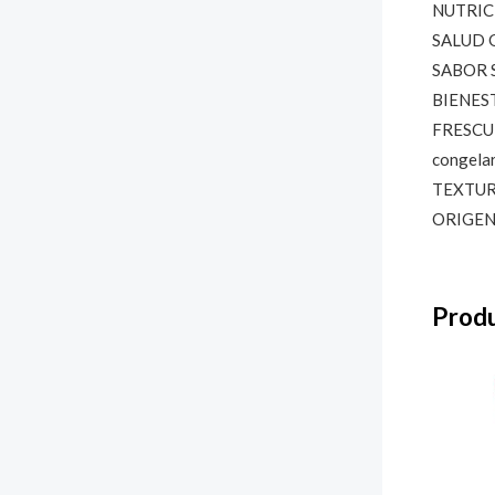
NUTRICI
SALUD G
SABOR SU
BIENESTA
FRESCURA
congelar
TEXTURA
ORIGEN 
Produ