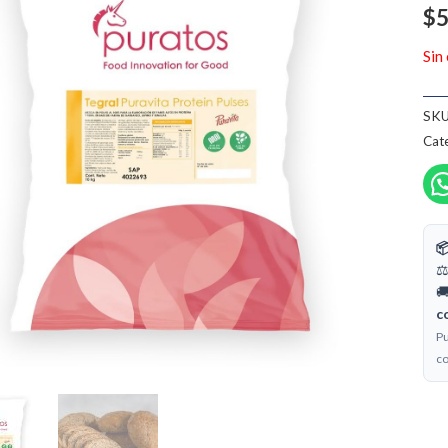
$
5
Sin
SKU
Cate

⚖
🚚
c
Pu
co