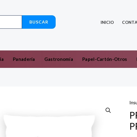
BUSCAR
INICIO
CONT
ía
Panadería
Gastronomía
Papel-Cartón-Otros
Ins
P
P