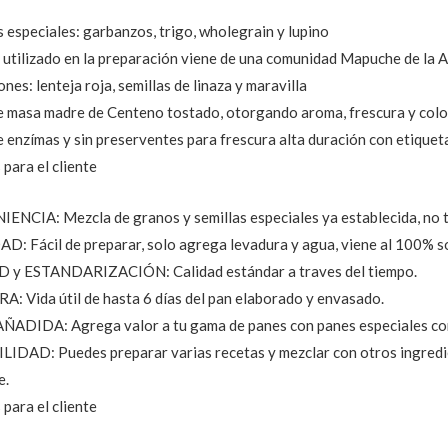
s especiales: garbanzos, trigo, wholegrain y lupino
o utilizado en la preparación viene de una comunidad Mapuche de la 
ones: lenteja roja, semillas de linaza y maravilla
 masa madre de Centeno tostado, otorgando aroma, frescura y colo
 enzímas y sin preserventes para frescura alta duración con etiqueta
 para el cliente
NCIA: Mezcla de granos y semillas especiales ya establecida, no t
D: Fácil de preparar, solo agrega levadura y agua, viene al 100% s
 y ESTANDARIZACIÓN: Calidad estándar a traves del tiempo.
: Vida útil de hasta 6 días del pan elaborado y envasado.
ADIDA: Agrega valor a tu gama de panes con panes especiales co
IDAD: Puedes preparar varias recetas y mezclar con otros ingredien
e.
 para el cliente