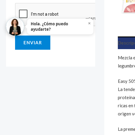
i
o
×
Hola. ¿Cómo puedo
o
ayudarte?
M
ENVIAR
Descrip
e
n
Mezcla e
s
legumbre
a
j
Easy 50
e
La tende
proteína
*
ricas en
origen v
La preme