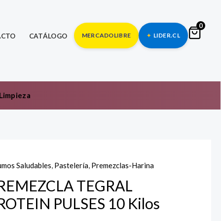
0
MERCADOLIBRE
LIDER.CL
ACTO
CATÁLOGO
Limpieza
umos Saludables
,
Pastelería
,
Premezclas-Harina
REMEZCLA TEGRAL
ROTEIN PULSES 10 Kilos