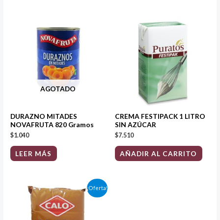
AGOTADO
DURAZNO MITADES
CREMA FESTIPACK 1 LITRO
NOVAFRUTA 820 Gramos
SIN AZÚCAR
$
1.040
$
7.510
LEER MÁS
AÑADIR AL CARRITO
El
El
¡Oferta!
precio
precio
original
actual
era:
es:
$43.350.
$40.830.