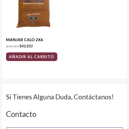
MANJAR CALO 2X6
$
43.350
$
40.830
AÑADIR AL CARRITO
Si Tienes Alguna Duda, Contáctanos!
Contacto