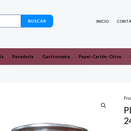
BUSCAR
INICIO
CONT
ía
Panadería
Gastronomía
Papel-Cartón-Otros
Fru
P
2