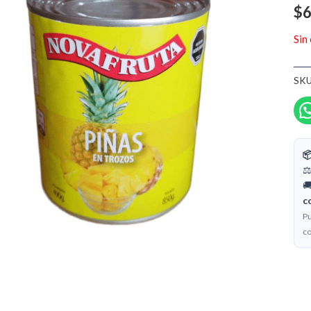
$
6
Sin
SKU

⚖
🚚
c
Pu
co