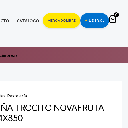
0
MERCADOLIBRE
LIDER.CL
ACTO
CATÁLOGO
Limpieza
tas
,
Pastelería
IÑA TROCITO NOVAFRUTA
4X850