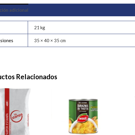
ción adicional
21 kg
siones
35 × 40 × 35 cm
ctos Relacionados