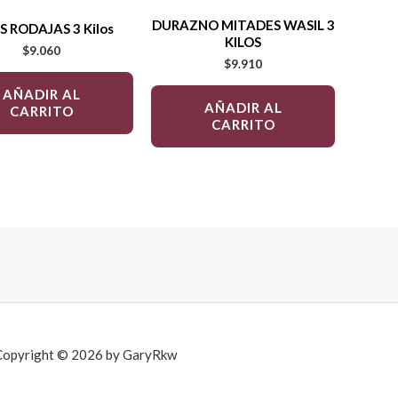
DURAZNO MITADES WASIL 3
S RODAJAS 3 Kilos
KILOS
$
9.060
$
9.910
AÑADIR AL
AÑADIR AL
CARRITO
CARRITO
Copyright © 2026 by GaryRkw