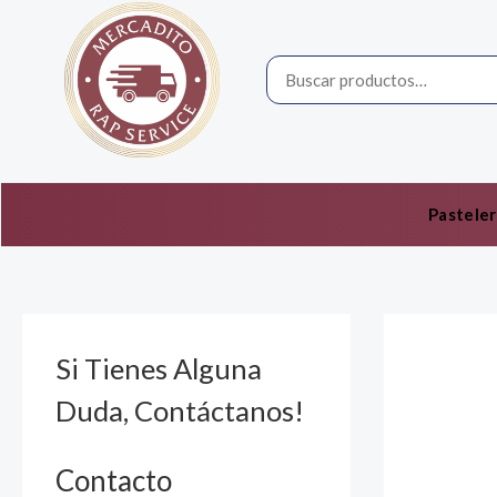
Ir
por:
al
contenido
Pasteler
Si Tienes Alguna
Duda, Contáctanos!
Contacto