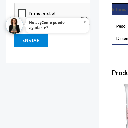
i
Informa
o
×
Hola. ¿Cómo puedo
o
Peso
ayudarte?
M
Dimen
ENVIAR
e
n
s
a
Produ
j
e
*