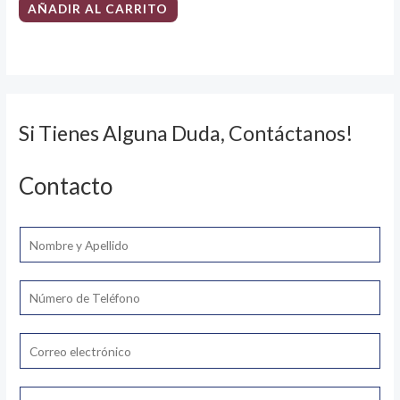
AÑADIR AL CARRITO
Si Tienes Alguna Duda, Contáctanos!
Contacto
N
o
m
T
b
e
r
l
E
e
é
m
*
f
a
C