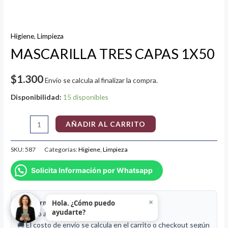
Higiene
,
Limpieza
MASCARILLA TRES CAPAS 1X50
$
1.300
Envío se calcula al finalizar la compra.
Disponibilidad:
15 disponibles
AÑADIR AL CARRITO
SKU:
587
Categorías:
Higiene
,
Limpieza
Solicita Información por Whatsapp
×
📦 Información de despacho
Hola. ¿Cómo puedo
ayudarte?
⚖️ Peso aproximado de este producto:
1 kg
🚚 El costo de envío se calcula en el carrito o checkout según