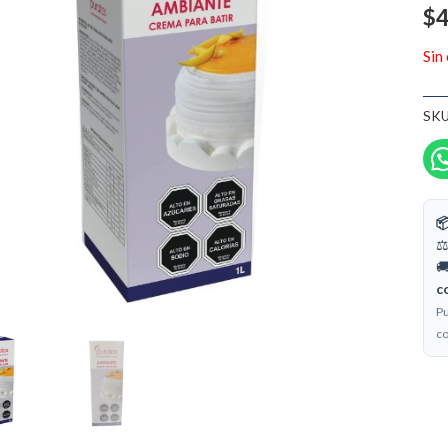
$
4
Sin
SKU

⚖
🚚
c
Pu
co