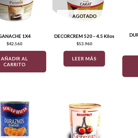
AGOTADO
DU
GANACHE 1X4
DECORCREM 520 – 4.5 Kilos
$
42.560
$
53.960
AÑADIR AL
LEER MÁS
CARRITO