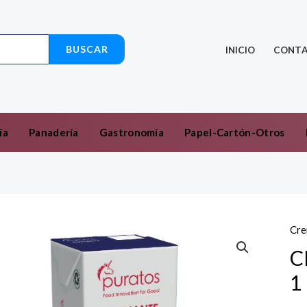
BUSCAR
INICIO
CONT
ía
Panadería
Gastronomía
Papel-Cartón-Otros
Cre
C
1 