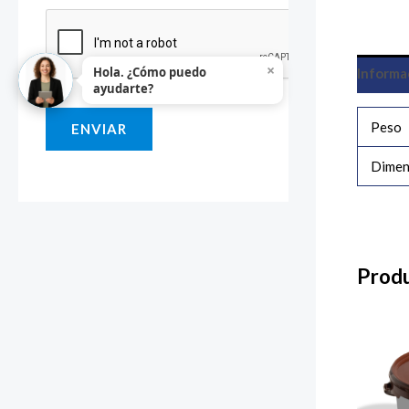
i
o
×
Hola. ¿Cómo puedo
Informa
o
ayudarte?
M
Peso
ENVIAR
e
n
Dimen
s
a
j
e
Produ
*