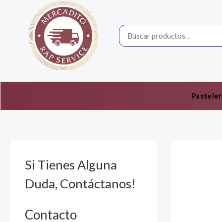
Ir
por:
al
contenido
Pasteler
Si Tienes Alguna
Duda, Contáctanos!
Contacto