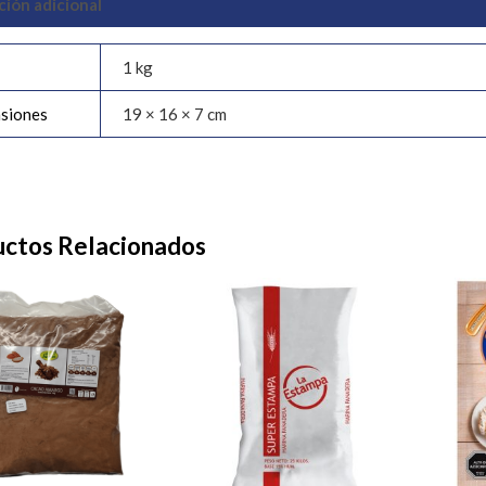
ción adicional
1 kg
siones
19 × 16 × 7 cm
ctos Relacionados