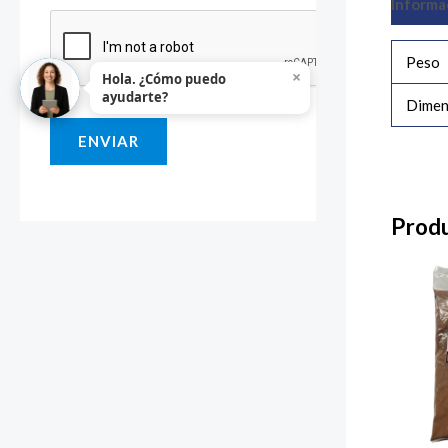
Informa
i
o
Peso
×
Hola. ¿Cómo puedo
o
ayudarte?
Dimen
M
ENVIAR
e
n
s
Produ
a
j
e
*