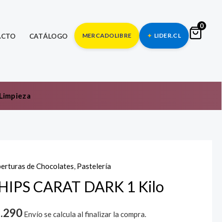
0
MERCADOLIBRE
LIDER.CL
ACTO
CATÁLOGO
Limpieza
erturas de Chocolates
,
Pastelería
PS
RAT
HIPS CARAT DARK 1 Kilo
RK
.290
Envío se calcula al finalizar la compra.