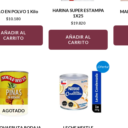
HARINA SUPER ESTAMPA
O EN POLVO 1 Kilo
MAN
1X25
$
10.180
$
19.820
AÑADIR AL
AÑADIR AL
CARRITO
CARRITO
El
El
¡Oferta!
precio
precio
original
actual
era:
es:
$90.540.
$82.100.
AGOTADO
NOVAFRUTA RODAJA
LECHE NESTLE