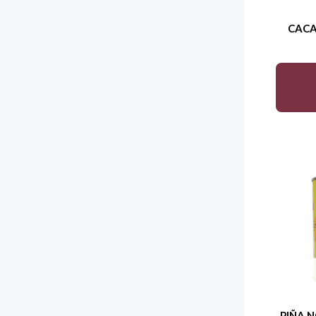
CACA
PIÑA 