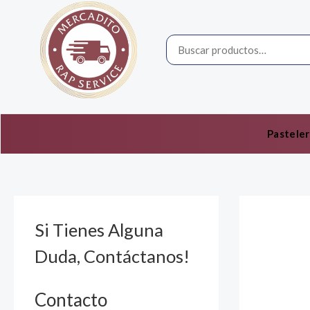
Ir
por:
al
contenido
Pasteler
Si Tienes Alguna
Duda, Contáctanos!
Contacto