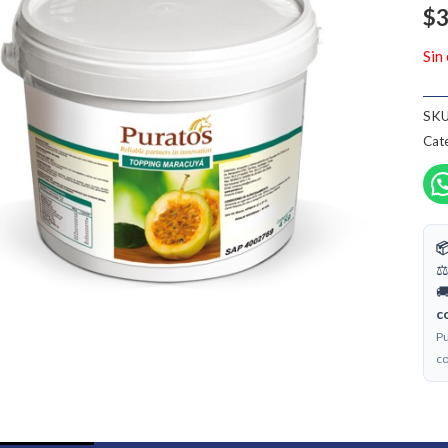
$
3
Sin
SKU
Cate

⚖
🚚
c
Pu
co