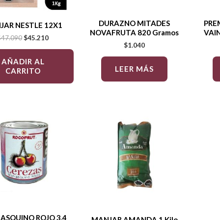
DURAZNO MITADES
PRE
JAR NESTLE 12X1
NOVAFRUTA 820 Gramos
VAIN
$
47.090
$
45.210
$
1.040
AÑADIR AL
LEER MÁS
CARRITO
ASQUINO ROJO 3.4
MANJAR AMANDA 1 Kilo