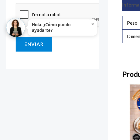
Informa
i
o
Peso
×
Hola. ¿Cómo puedo
o
ayudarte?
M
Dimen
ENVIAR
e
n
s
Produ
a
j
e
*