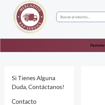
Ir
por:
al
contenido
Pasteler
Si Tienes Alguna
Duda, Contáctanos!
Contacto