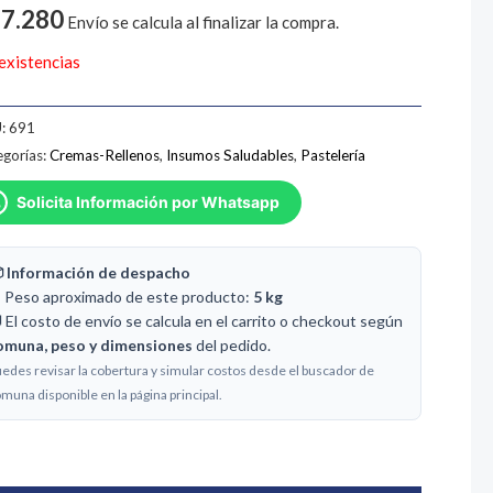
7.280
Envío se calcula al finalizar la compra.
 existencias
:
691
gorías:
Cremas-Rellenos
,
Insumos Saludables
,
Pastelería
Solicita Información por Whatsapp
 Información de despacho
️ Peso aproximado de este producto:
5 kg
 El costo de envío se calcula en el carrito o checkout según
omuna, peso y dimensiones
del pedido.
edes revisar la cobertura y simular costos desde el buscador de
muna disponible en la página principal.