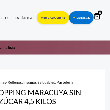
0
MERCADOLIBRE
LIDER.CL
ACTO
CATÁLOGO
Limpieza
mas-Rellenos
,
Insumos Saludables
,
Pastelería
OPPING MARACUYA SIN
ZÚCAR 4,5 KILOS