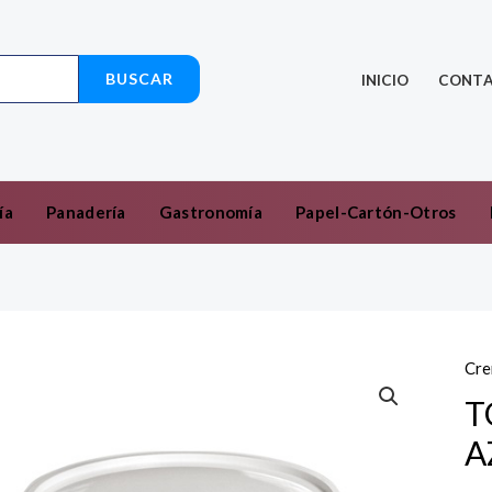
BUSCAR
INICIO
CONT
ía
Panadería
Gastronomía
Papel-Cartón-Otros
Cre
T
A