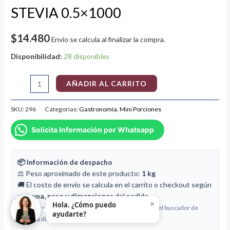
STEVIA 0.5×1000
$
14.480
Envío se calcula al finalizar la compra.
Disponibilidad:
28 disponibles
AÑADIR AL CARRITO
SKU:
296
Categorías:
Gastronomía
,
Mini Porciones
Solicita Información por Whatsapp
📦 Información de despacho
⚖️ Peso aproximado de este producto:
1 kg
🚚 El costo de envío se calcula en el carrito o checkout según
comuna, peso y dimensiones
del pedido.
×
Hola. ¿Cómo puedo
Puedes revisar la cobertura y simular costos desde el buscador de
ayudarte?
comuna disponible en la página principal.