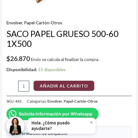
Envolver
,
Papel-Cartón-Otros
SACO PAPEL GRUESO 500-60
1X500
$
26.870
Envío se calcula al finalizar la compra.
Disponibilidad:
15 disponibles
AÑADIR AL CARRITO
SKU:
441
Categorías:
Envolver
,
Papel-Cartón-Otros
Solicita Información por Whatsapp
×
Hola. ¿Cómo puedo
ayudarte?
📦 Información de despacho