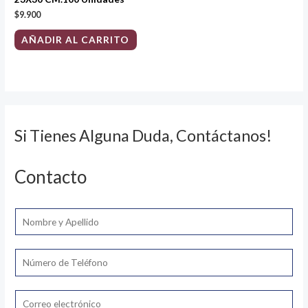
$
9.900
AÑADIR AL CARRITO
Si Tienes Alguna Duda, Contáctanos!
Contacto
N
o
m
T
b
e
r
l
E