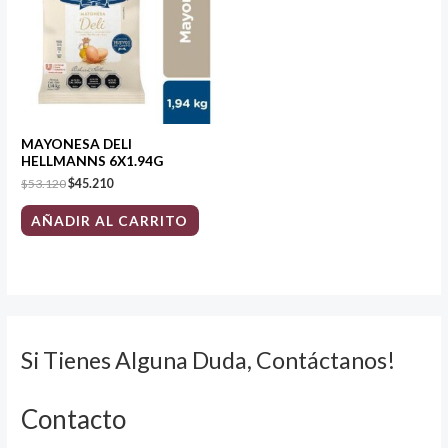
$53.120.
$45.210.
MAYONESA DELI
HELLMANNS 6X1.94G
$
53.120
$
45.210
AÑADIR AL CARRITO
Si Tienes Alguna Duda, Contáctanos!
Contacto