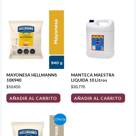
MAYONESA HELLMANNS
MANTECA MAESTRA
10X940
LIQUIDA 10 Litros
$
50.450
$
30.770
AÑADIR AL CARRITO
AÑADIR AL CARRITO
El
El
¡Oferta!
precio
precio
original
actual
era:
es: