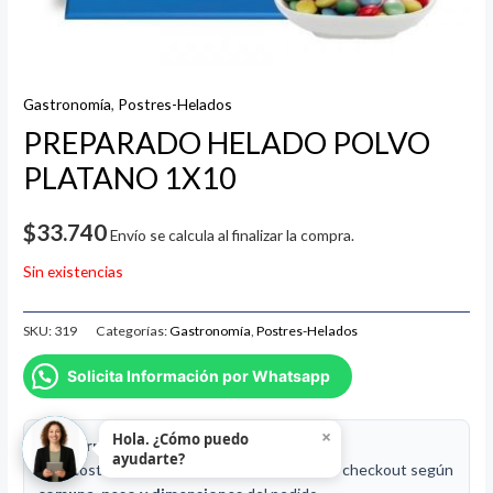
Gastronomía
,
Postres-Helados
PREPARADO HELADO POLVO
PLATANO 1X10
$
33.740
Envío se calcula al finalizar la compra.
Sin existencias
SKU:
319
Categorías:
Gastronomía
,
Postres-Helados
Solicita Información por Whatsapp
×
Hola. ¿Cómo puedo
📦 Información de despacho
ayudarte?
🚚 El costo de envío se calcula en el carrito o checkout según