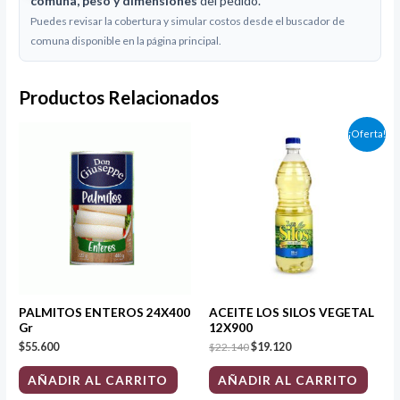
comuna, peso y dimensiones
del pedido.
Puedes revisar la cobertura y simular costos desde el buscador de
comuna disponible en la página principal.
Productos Relacionados
El
El
¡Oferta!
precio
precio
original
actual
era:
es:
$22.140.
$19.120.
PALMITOS ENTEROS 24X400
ACEITE LOS SILOS VEGETAL
Gr
12X900
$
55.600
$
22.140
$
19.120
AÑADIR AL CARRITO
AÑADIR AL CARRITO