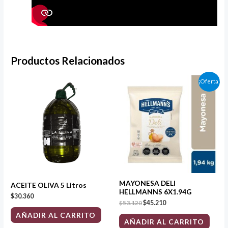
Productos Relacionados
El
El
¡Oferta!
precio
precio
original
actual
era:
es:
$53.120.
$45.210.
MAYONESA DELI
ACEITE OLIVA 5 Litros
HELLMANNS 6X1.94G
$
30.360
$
53.120
$
45.210
AÑADIR AL CARRITO
AÑADIR AL CARRITO