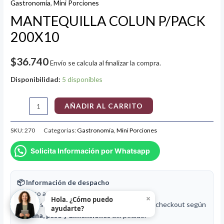
Gastronomía
,
Mini Porciones
MANTEQUILLA COLUN P/PACK
200X10
$
36.740
Envío se calcula al finalizar la compra.
Disponibilidad:
5 disponibles
AÑADIR AL CARRITO
SKU:
270
Categorías:
Gastronomía
,
Mini Porciones
Solicita Información por Whatsapp
📦 Información de despacho
⚖️ Peso aproximado de este producto:
2 kg
×
Hola. ¿Cómo puedo
🚚 El costo de envío se calcula en el carrito o checkout según
ayudarte?
comuna, peso y dimensiones
del pedido.