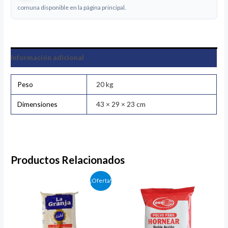
comuna disponible en la página principal.
Información adicional
Peso
20 kg
Dimensiones
43 × 29 × 23 cm
Productos Relacionados
El
El
¡Oferta!
precio
precio
original
actual
era:
es:
$72.950.
$65.440.