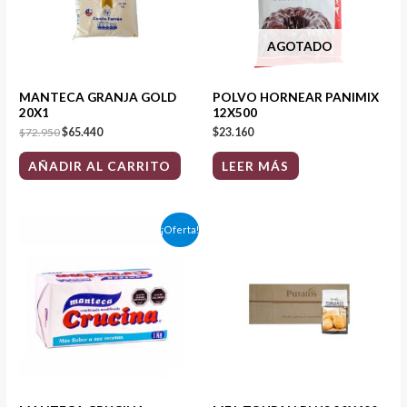
AGOTADO
MANTECA GRANJA GOLD
POLVO HORNEAR PANIMIX
20X1
12X500
$
72.950
$
65.440
$
23.160
AÑADIR AL CARRITO
LEER MÁS
El
El
¡Oferta!
precio
precio
original
actual
era:
es:
$94.020.
$88.360.