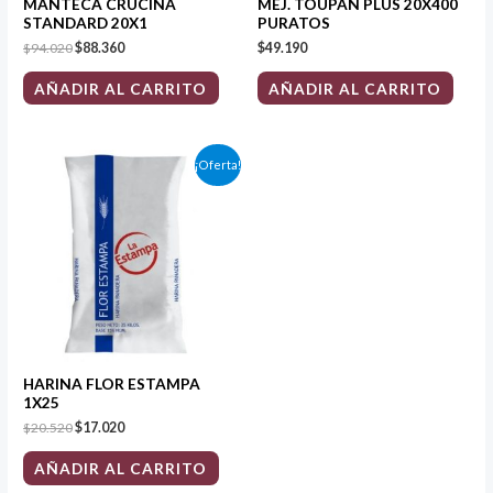
MANTECA CRUCINA
MEJ. TOUPAN PLUS 20X400
STANDARD 20X1
PURATOS
$
94.020
$
88.360
$
49.190
AÑADIR AL CARRITO
AÑADIR AL CARRITO
El
El
¡Oferta!
precio
precio
original
actual
era:
es:
$20.520.
$17.020.
HARINA FLOR ESTAMPA
1X25
$
20.520
$
17.020
AÑADIR AL CARRITO