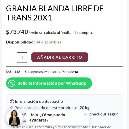
GRANJA BLANDA LIBRE DE
TRANS 20X1
$
73.740
Envío se calcula al finalizar la compra.
Disponibilidad:
34 disponibles
AÑADIR AL CARRITO
SKU:
118
Categorías:
Mantecas
,
Panadería
Solicita Información por Whatsapp
📦 Información de despacho
⚖️ Peso aproximado de este producto:
20 kg
×
🚚 El costo de envío se calcula en el carrito o checkout según
Hola. ¿Cómo puedo
ayudarte?
comuna, peso y dimensiones
del pedido.
Puedes revisar la cobertura y simular costos desde el buscador de