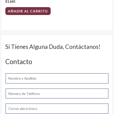
$
1.640
AÑADIR AL CARRITO
Si Tienes Alguna Duda, Contáctanos!
Contacto
N
o
m
T
b
e
r
l
E
e
é
m