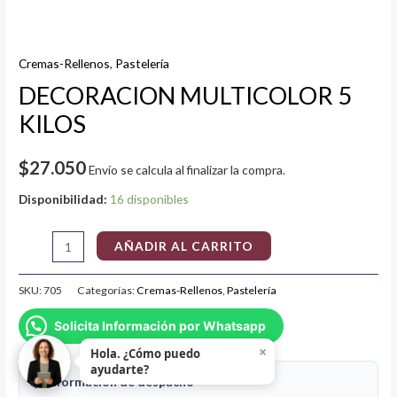
Cremas-Rellenos
,
Pastelería
DECORACION MULTICOLOR 5
KILOS
$
27.050
Envío se calcula al finalizar la compra.
Disponibilidad:
16 disponibles
AÑADIR AL CARRITO
SKU:
705
Categorías:
Cremas-Rellenos
,
Pastelería
Solicita Información por Whatsapp
×
Hola. ¿Cómo puedo
ayudarte?
📦 Información de despacho