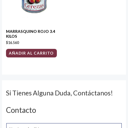
MARRASQUINO ROJO 3.4
KILOS
$
16.560
AÑADIR AL CARRITO
Si Tienes Alguna Duda, Contáctanos!
Contacto
N