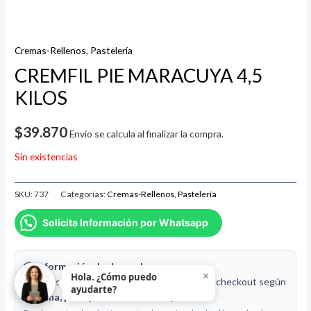
Cremas-Rellenos
,
Pastelería
CREMFIL PIE MARACUYA 4,5
KILOS
$
39.870
Envío se calcula al finalizar la compra.
Sin existencias
SKU:
737
Categorías:
Cremas-Rellenos
,
Pastelería
Solicita Información por Whatsapp
📦 Información de despacho
×
Hola. ¿Cómo puedo
🚚 El costo de envío se calcula en el carrito o checkout según
ayudarte?
comuna, peso y dimensiones
del pedido.