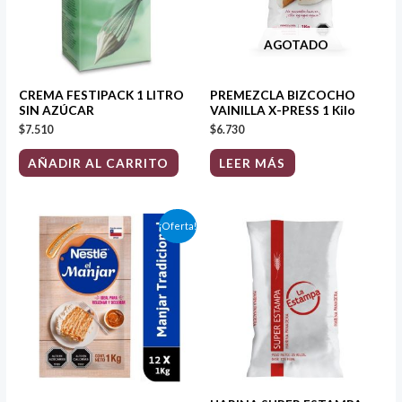
AGOTADO
CREMA FESTIPACK 1 LITRO
PREMEZCLA BIZCOCHO
SIN AZÚCAR
VAINILLA X-PRESS 1 Kilo
$
7.510
$
6.730
AÑADIR AL CARRITO
LEER MÁS
El
El
¡Oferta!
precio
precio
original
actual
era:
es:
$47.090.
$45.210.