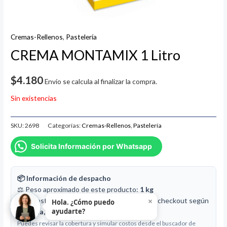
Cremas-Rellenos
,
Pastelería
CREMA MONTAMIX 1 Litro
$
4.180
Envío se calcula al finalizar la compra.
Sin existencias
SKU:
2698
Categorías:
Cremas-Rellenos
,
Pastelería
Solicita Información por Whatsapp
📦 Información de despacho
⚖️ Peso aproximado de este producto:
1 kg
×
🚚 El costo de envío se calcula en el carrito o checkout según
Hola. ¿Cómo puedo
ayudarte?
comuna, peso y dimensiones
del pedido.
Puedes revisar la cobertura y simular costos desde el buscador de