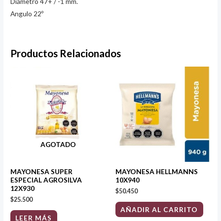
Diámetro 47+ / -1 mm.
Angulo 22º
Productos Relacionados
AGOTADO
MAYONESA SUPER
MAYONESA HELLMANNS
ESPECIAL AGROSILVA
10X940
12X930
$
50.450
$
25.500
AÑADIR AL CARRITO
LEER MÁS