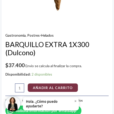
Gastronomía
,
Postres-Helados
BARQUILLO EXTRA 1X300
(Dulcono)
$
37.400
Envío se calcula al finalizar la compra.
Disponibilidad:
2 disponibles
AÑADIR AL CARRITO
×
SKU:
643
Categorías:
Gastronomía
,
Postres-Helados
Hola. ¿Cómo puedo
ayudarte?
Solicita Información por Whatsapp