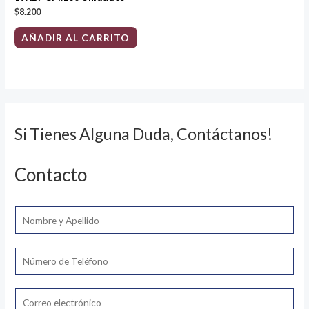
$
8.200
AÑADIR AL CARRITO
Si Tienes Alguna Duda, Contáctanos!
Contacto
N
o
m
T
b
e
r
l
E
e