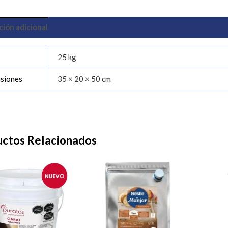
ción adicional
25 kg
siones
35 × 20 × 50 cm
ctos Relacionados