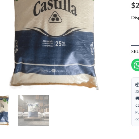
1X
$
2
can
Dis
SKU

⚖
🚚
c
Pu
co