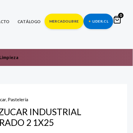
0
MERCADOLIBRE
LIDER.CL
ACTO
CATÁLOGO
Limpieza
car
,
Pastelería
UCAR
DUSTRIAL
ZUCAR INDUSTRIAL
ADO
RADO 2 1X25