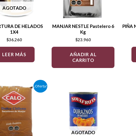
AGOTADO
TURA DE HELADOS
MANJAR NESTLE Pastelero 6
PIÑA
1X4
Kg
$
36.260
$
23.960
LEER MÁS
AÑADIR AL
CARRITO
El
El
¡Oferta!
precio
precio
original
actual
era:
es:
$43.350.
$40.830.
AGOTADO