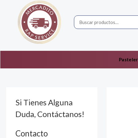
Ir
por:
al
contenido
Pasteler
Si Tienes Alguna
Duda, Contáctanos!
Contacto