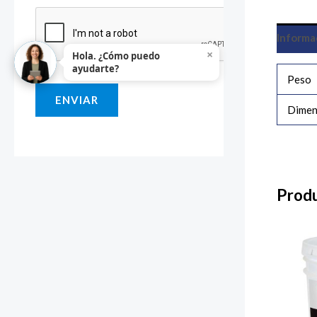
i
Informa
o
×
Hola. ¿Cómo puedo
o
ayudarte?
Peso
M
ENVIAR
e
Dimen
n
s
a
j
Produ
e
*