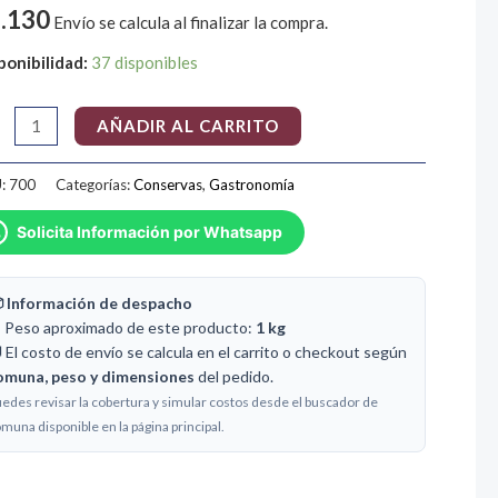
.130
Envío se calcula al finalizar la compra.
tidad
ponibilidad:
37 disponibles
AÑADIR AL CARRITO
:
700
Categorías:
Conservas
,
Gastronomía
Solicita Información por Whatsapp
 Información de despacho
️ Peso aproximado de este producto:
1 kg
 El costo de envío se calcula en el carrito o checkout según
omuna, peso y dimensiones
del pedido.
edes revisar la cobertura y simular costos desde el buscador de
muna disponible en la página principal.