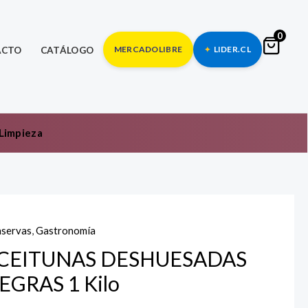
0
MERCADOLIBRE
LIDER.CL
ACTO
CATÁLOGO
Limpieza
servas
,
Gastronomía
EITUNAS
SHUESADAS
CEITUNAS DESHUESADAS
GRAS
EGRAS 1 Kilo