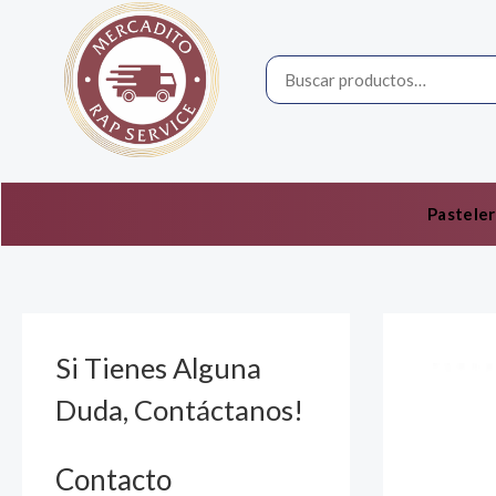
Ir
por:
al
contenido
Pasteler
Si Tienes Alguna
Duda, Contáctanos!
Contacto