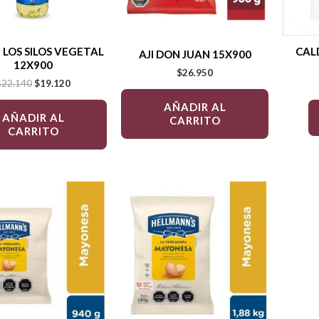
 LOS SILOS VEGETAL
CAL
AJI DON JUAN 15X900
12X900
$
26.950
$
22.140
$
19.120
AÑADIR AL
AÑADIR AL
CARRITO
CARRITO