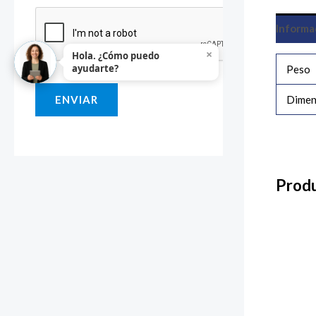
i
Informa
o
×
Hola. ¿Cómo puedo
o
ayudarte?
Peso
M
Dimen
ENVIAR
e
n
s
a
Produ
j
e
*